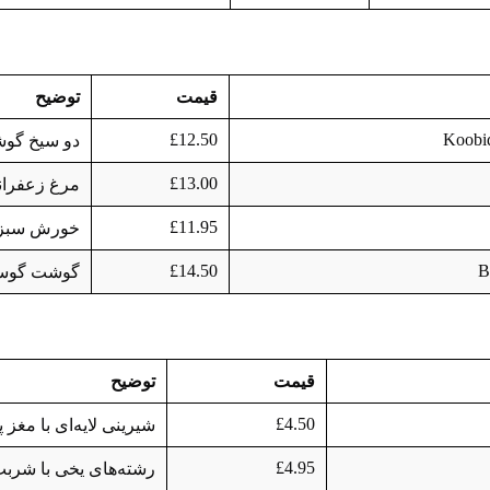
قیمت
توضیح
£12.50
Koobi
دو سیخ گوشت
£13.00
مرغ زعفران
£11.95
خورش سبزیجا
£14.50
B
گوشت گوساله
قیمت
توضیح
£4.50
شیرینی لایه‌ای با مغز پ
£4.95
رشته‌های یخی با شرب