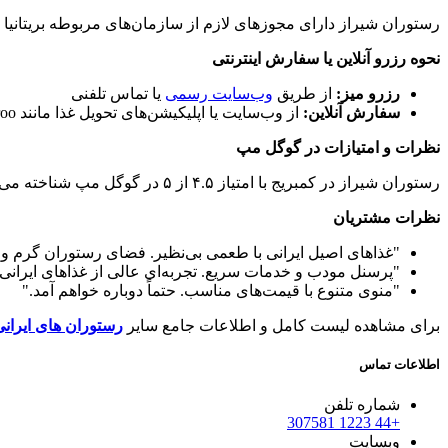
رستوران شیراز دارای مجوزهای لازم از سازمان‌های مربوطه بریتانیا ا
نحوه رزرو آنلاین یا سفارش اینترنتی
رزرو میز
:
از طریق
وب‌سایت رسمی
یا تماس تلفنی
سفارش آنلاین
:
از وب‌سایت یا اپلیکیشن‌های تحویل غذا مانند Deliveroo و Uber Eats
نظرات و امتیازات در گوگل مپ
رستوران شیراز در کمبریج با امتیاز ۴.۵ از ۵ در گوگل مپ شناخته می‌شود. مشتریان از کیفیت غذا، فضای دلپذیر و خدمات حرفه‌ای آن تمجید کرده‌اند.
نظرات مشتریان
"غذاهای اصیل ایرانی با طعمی بی‌نظیر. فضای رستوران گرم و
"پرسنل مودب و خدمات سریع. تجربه‌ای عالی از غذاهای ایرانی.
"منوی متنوع با قیمت‌های مناسب. حتماً دوباره خواهم آمد."
برای مشاهده لیست کامل و اطلاعات جامع سایر
رستوران های ایران
اطلاعات تماس
شماره تلفن
+44 1223 307581
وبسایت