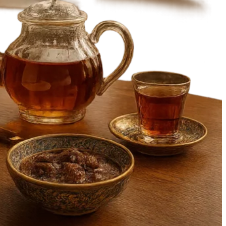
جزئیات
منو
گالری
دیدگاه ها
0
prev
next
بوکمارک
اشتراک گذاری
مسیریابی
ثبت دیدگاه
prev
next