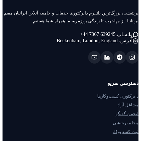
بریتیشی، بزرگ‌ترین پلتفرم دایرکتوری خدمات و جامعه آنلاین ایرانیان مقیم
بریتانیا. از مهاجرت تا زندگی روزمره، ما همراه شما هستیم.
+44 7367 639245
واتساپ:
آدرس:
Beckenham, London, England
دسترسی سریع
دایرکتوری کسب‌وکارها
مشاغل آزاد
انجمن گفتگو
مجله بریتیشی
ثبت کسب‌وکار