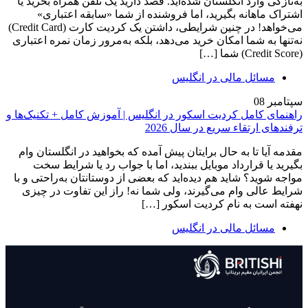
به‌تازگی وارد انگلستان شده‌اید. قصد دارید یک تلفن همراه بخرید یا
اشتراک ماهانه بگیرید، اما فروشنده از شما «سابقه اعتباری»
می‌خواهد! در چنین شرایطی، داشتن یک کردیت کارت (Credit Card)
نه‌تنها به شما امکان خرید می‌دهد، بلکه به‌مرور زمان نمره اعتباری
(Credit Score) شما […]
مسائل مالی در انگلیس
سپتامبر
08
راهنمای کامل کردیت اسکور در انگلیس | آموزش کامل + تکنیک‌ها و
ترفندهای ارتقاء سریع در سال 2026
مقدمه آیا تا به حال برایتان پیش آمده که بخواهید در انگلستان وام
بگیرید یا قرارداد موبایل ببندید، اما با جواب رد یا شرایط سخت
مواجه شوید؟ شاید هم دیده‌اید که بعضی از دوستانتان به‌راحتی و با
شرایط عالی وام می‌گیرند، ولی شما نه! راز این تفاوت در چیزی
نهفته است به نام کردیت اسکور […]
مسائل مالی در انگلیس