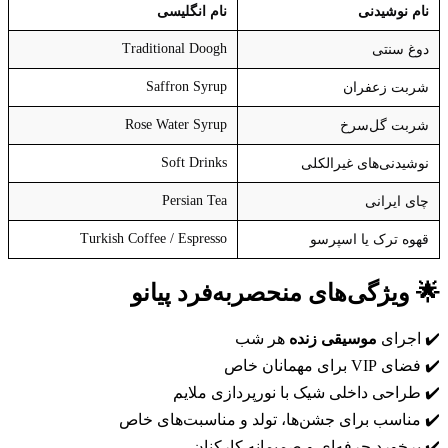
نام نوشیدنی
نام انگلیسی
Traditional Doogh
دوغ سنتی
Saffron Syrup
شربت زعفران
Rose Water Syrup
شربت گل‌سرخ
Soft Drinks
نوشیدنی‌های غیرالکلی
Persian Tea
چای ایرانی
Turkish Coffee / Espresso
قهوه ترک یا اسپرسو
🌟
ویژگی‌های منحصربه‌فرد پیانو
✔️ اجرای
موسیقی زنده
هر شب
✔️ فضای VIP برای مهمانان خاص
✔️ طراحی داخلی شیک با نورپردازی ملایم
✔️ مناسب برای جشن‌ها، تولد و مناسبت‌های خاص
✔️ برخورد حرفه‌ای و صمیمانه کارکنان