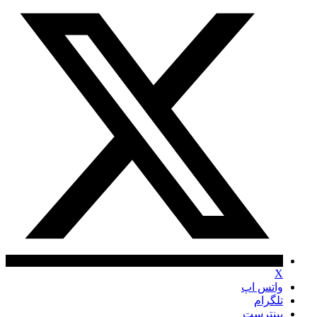
X
واتس اپ
تلگرام
پینترست