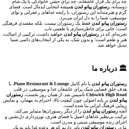
چه برای یک قرار عاشقانه، چه برای جشن خانوادگی یا یک شام
دوستانه،
رستوران پیانو لندن
همیشه انتخابی ایده‌آل است. فضای
گرم و هنرمندانه این رستوران، با رایحه غذاهای زعفرانی و نوای
موسیقی، شما را به دل ایران می‌برد.
رستوران پیانو لندن
فقط یک رستوران نیست، بلکه مقصدی فرهنگی
است؛ جایی برای خاطره‌سازی با طعمی ناب.
تجربه‌ای که در
رستوران پیانو لندن
خواهید داشت، ترکیبی از اصالت،
هنر و طعم است؛ و بدون شک، به یکی از انتخاب‌های دائمی شما
تبدیل خواهد شد.
🏛️
درباره ما
رستوران پیانو لندن
با نام کامل
Piano Restaurant & Lounge
، با
هدف خلق فضایی شیک برای عاشقان غذا و موسیقی، در قلب
Chiswick High Road
تأسیس شد. از همان روز نخست،
رستوران
پیانو لندن
بر پایه اصولی چون کیفیت بالا، احترام به مهمان، و نمایش
زیبایی فرهنگ ایرانی بنا شده است.
آنچه
رستوران پیانو لندن
را از دیگر رستوران‌ها متمایز می‌کند،
ترکیب بی‌نظیر غذاهای اصیل با فضای هنری، نورپردازی دل‌نشین و
اجرای زنده موسیقی سنتی و مدرن است.
ما در
رستوران پیانو لندن
باور داریم که هر وعده غذا باید به یک