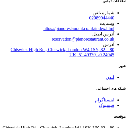
اطلاعات تماس
شماره تلفن
02089944440
وبسایت
https://pianorestaurant.co.uk/index.html
آدرس ایمیل
reservation@pianorestaurant.co.uk
آدرس
80 – 82 Chiswick High Rd., Chiswick, London W4 1SY,
UK, 51.49339, -0.24945
شهر
لندن
شبکه های اجتماعی
اینستاگرام
فیسبوک
موقعیت
80 – 82 Chiswick High Rd., Chiswick, London W4 1SY, UK