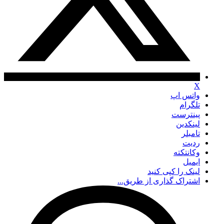
X
واتس اپ
تلگرام
پینترست
لینکدین
تامبلر
ردیت
وکانتکته
ایمیل
لینک را کپی کنید
اشتراک گذاری از طریق...