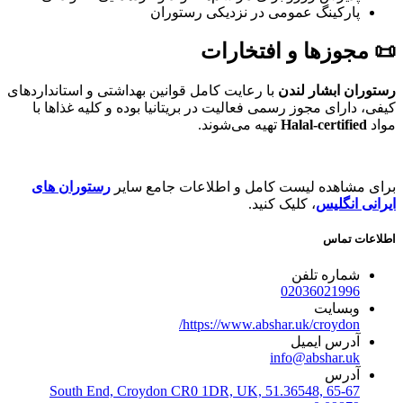
پارکینگ عمومی در نزدیکی رستوران
📜
مجوزها و افتخارات
رستوران ابشار لندن
با رعایت کامل قوانین بهداشتی و استانداردهای
کیفی، دارای مجوز رسمی فعالیت در بریتانیا بوده و کلیه غذاها با
مواد
Halal-certified
تهیه می‌شوند.
برای مشاهده لیست کامل و اطلاعات جامع سایر
رستوران های
ایرانی انگلیس
، کلیک کنید.
اطلاعات تماس
شماره تلفن
02036021996
وبسایت
https://www.abshar.uk/croydon/
آدرس ایمیل
info@abshar.uk
آدرس
65-67 South End, Croydon CR0 1DR, UK, 51.36548,