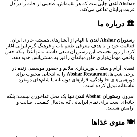
Abshar
لندن
جایی‌ست که هر لقمه‌اش، طعمی از خانه را در دل
غربت برایتان تداعی می‌کند.
🏛️
درباره ما
رستوران
Abshar
لندن
با الهام از آبشارهای همیشه جاری ایران،
فعالیت خود را با هدف معرفی طعم ناب و فرهنگ گرم ایرانی آغاز
کرد. از روز نخست، این رستوران سعی داشته نه‌تنها غذا، بلکه حس
واقعی مهمان‌نوازی خاورمیانه‌ای را نیز به مشتریانش هدیه دهد.
فضای آرام و سنتی، نورپردازی ملایم و حضور موسیقی زنده در
برخی شب‌ها،
Abshar Restaurant
را به انتخابی محبوب برای
دورهمی‌های خانوادگی، قرارهای دوستانه یا شام‌های دونفره
عاشقانه تبدیل کرده است.
امروز،
رستوران
Abshar
لندن
تنها یک محل غذاخوری نیست؛ بلکه
خانه‌ای است برای تمام ایرانیانی که به‌دنبال کیفیت، اصالت و
آرامش هستند.
🍽️
منوی غذاها