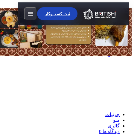
رستوران ابشار لندن
آگهی
ثبت کسب‌وکار
تایید شده
غذای اصیل ایرانی، سرو شده با عشق
تماس بگیرید
مسیریابی
جزئیات
منو
گالری
دیدگاه ها
0