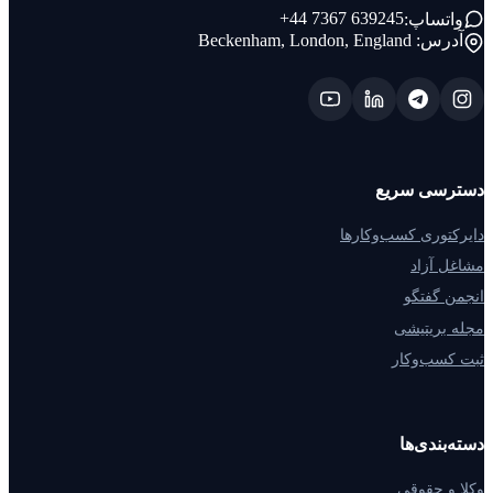
+44 7367 639245
واتساپ:
آدرس:
Beckenham, London, England
دسترسی سریع
دایرکتوری کسب‌وکارها
مشاغل آزاد
انجمن گفتگو
مجله بریتیشی
ثبت کسب‌وکار
دسته‌بندی‌ها
وکلا و حقوقی