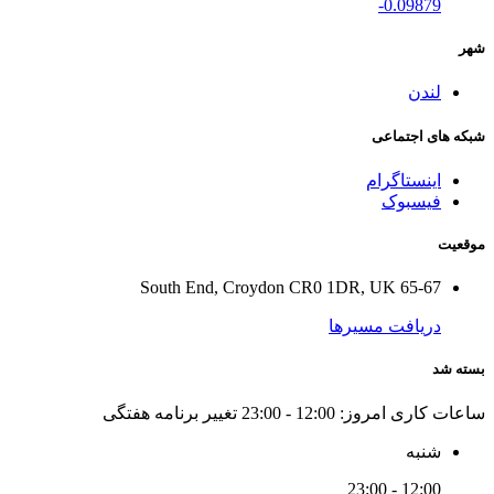
-0.09879
شهر
لندن
شبکه های اجتماعی
اینستاگرام
فیسبوک
موقعیت
65-67 South End, Croydon CR0 1DR, UK
دریافت مسیرها
بسته شد
ساعات کاری امروز:
12:00 - 23:00
تغییر برنامه هفتگی
شنبه
12:00 - 23:00