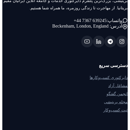
بریتیشی، بزرگ‌ترین پلتفرم دایرکتوری خدمات و جامعه آنلاین ایرانیان مقیم
بریتانیا. از مهاجرت تا زندگی روزمره، ما همراه شما هستیم.
+44 7367 639245
واتساپ:
آدرس:
Beckenham, London, England
دسترسی سریع
دایرکتوری کسب‌وکارها
مشاغل آزاد
انجمن گفتگو
مجله بریتیشی
ثبت کسب‌وکار