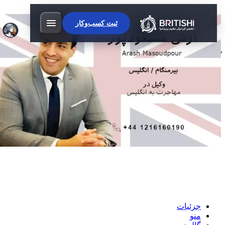
UK Migration Lawyers | دفتر وکالت آرش
ثبت کسب‌وکار
مسعودپور بیرمنگام
آرش مسعودپور بیرمنگام: کارشناس ارشد
مهاجرت و پناهندگی
تماس بگیرید
مسیریابی
جزئیات
منو