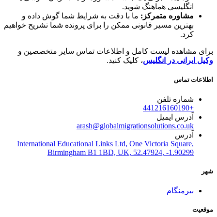
انگلیسی هماهنگ شوید.
مشاوره متمرکز:
ما با دقت به شرایط شما گوش داده و
بهترین مسیر قانونی ممکن را برای پرونده شما تشریح خواهیم
کرد.
برای مشاهده لیست کامل و اطلاعات تماس سایر متخصصین و
وکیل ایرانی در انگلیس
، کلیک کنید.
اطلاعات تماس
شماره تلفن
+441216160190
آدرس ایمیل
arash@globalmigrationsolutions.co.uk
آدرس
International Educational Links Ltd, One Victoria Square,
Birmingham B1 1BD, UK, 52.47924, -1.90299
شهر
بیرمنگام
موقعیت