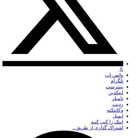
X
واتس اپ
تلگرام
پینترست
لینکدین
تامبلر
ردیت
وکانتکته
ایمیل
لینک را کپی کنید
اشتراک گذاری از طریق...