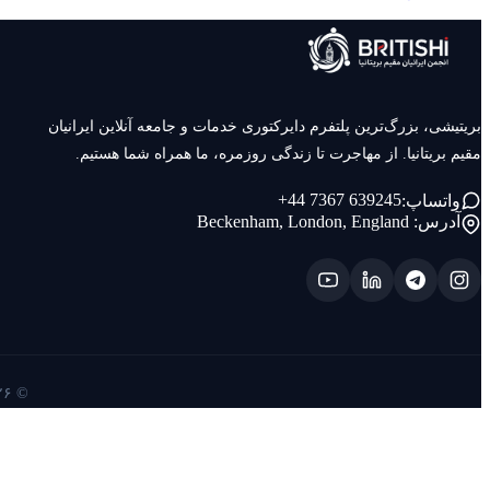
بریتیشی، بزرگ‌ترین پلتفرم دایرکتوری خدمات و جامعه آنلاین ایرانیان
مقیم بریتانیا. از مهاجرت تا زندگی روزمره، ما همراه شما هستیم.
+44 7367 639245
واتساپ:
آدرس:
Beckenham, London, England
© ۲۰۲۶ بریتیشی — تمامی حقوق محفوظ است. ساخته شده با ❤️ برای ایرانیان بریتانیا