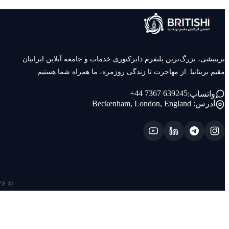
بریتیشی، بزرگ‌ترین پلتفرم دایرکتوری خدمات و جامعه آنلاین ایرانیان
مقیم بریتانیا. از مهاجرت تا زندگی روزمره، ما همراه شما هستیم.
+44 7367 639245
واتساپ:
آدرس:
Beckenham, London, England
© ۲۰۲۶ بریتیشی — تمامی حقوق محفوظ است. ساخته شده با ❤️ برای ایرانیان بریتانیا